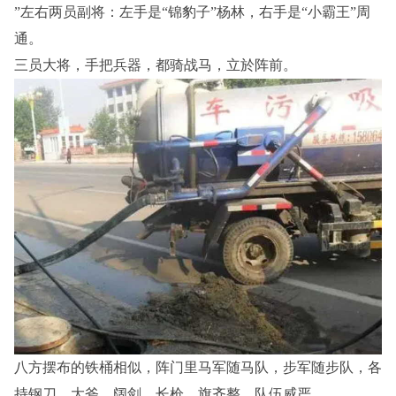
”左右两员副将：左手是“锦豹子”杨林，右手是“小霸王”周
通。
三员大将，手把兵器，都骑战马，立於阵前。
八方摆布的铁桶相似，阵门里马军随马队，步军随步队，各
持钢刀，大斧，阔剑，长枪，旗齐整，队伍威严。