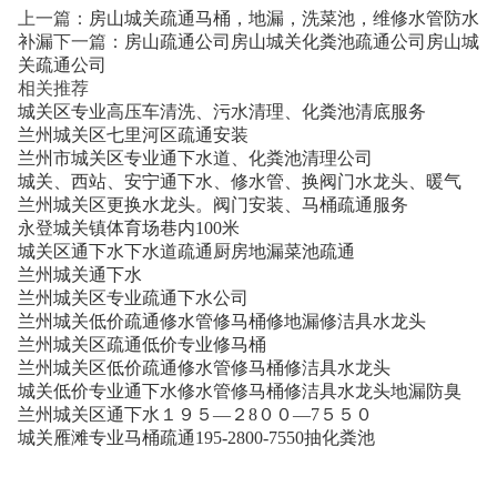
上一篇：
房山城关疏通马桶，地漏，洗菜池，维修水管防水
补漏
下一篇：
房山疏通公司房山城关化粪池疏通公司房山城
关疏通公司
相关推荐
城关区专业高压车清洗、污水清理、化粪池清底服务
兰州城关区七里河区疏通安装
兰州市城关区专业通下水道、化粪池清理公司
城关、西站、安宁通下水、修水管、换阀门水龙头、暖气
兰州城关区更换水龙头。阀门安装、马桶疏通服务
永登城关镇体育场巷内100米
城关区通下水下水道疏通厨房地漏菜池疏通
兰州城关通下水
兰州城关区专业疏通下水公司
兰州城关低价疏通修水管修马桶修地漏修洁具水龙头
兰州城关区疏通低价专业修马桶
兰州城关区低价疏通修水管修马桶修洁具水龙头
城关低价专业通下水修水管修马桶修洁具水龙头地漏防臭
兰州城关区通下水１９５—２8００—7５５０
城关雁滩专业马桶疏通195-2800-7550抽化粪池