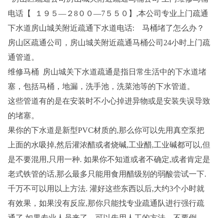
电话【 １９５—２8００—7５５０】,本公司专业上门疏通
下水道房山城关附近疏通下水道电话: 马桶堵了怎么办？
房山区疏通公司，房山城关附近疏通马桶公司24小时上门疏
通管道。
维修马桶 房山城关下水道疏通是指日常生活中的下水道堵
塞，包括马桶，地漏，洗手池，洗菜池等的下水管道。
这些管道有的是在安装时不小心掉进异物或是安装失误导致
的堵塞。
果你的下水道是新型PVC材质的,那么你可以先用真空泵把
上面的水吸掉,然后灌浓醋或者烧碱,工业醋,工业碱都可以,但
是不要混用,只用一种. 如果你不知道或者不确定,或者肯定是
老式铁管的话,那么最多只能用食用醋级别的弱酸尝试一下.
千万不可以用以上方法. 灌好这些东西以后,大约3个小时就
有效果，如果没有反应,那你只能找专业疏通队进行强行疏
通了.如果专业人员来了，可以先用人工的方法，不要倒