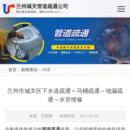
兰州城关管道疏通公司
我们是全国连锁，最快30分钟上门！
首页
>
新闻资讯
> 详情
兰州市城关区下水道疏通～马桶疏通～地漏疏
通～水管维修
来源:
互联网
发布时间:
2022-03-29
业务描述您身边的
管道疏通
专家，以您能接受的价格提供您