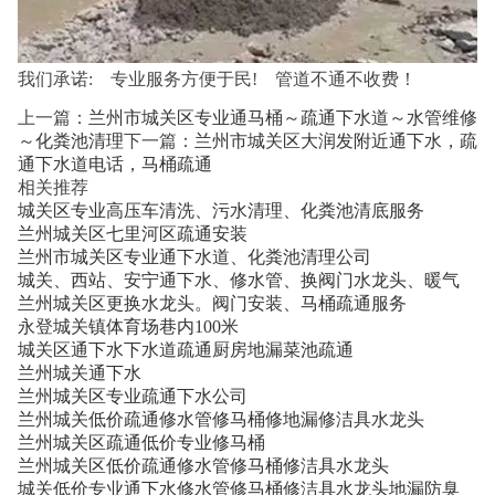
我们承诺: 专业服务方便于民! 管道不通不收费！
上一篇：
兰州市城关区专业通马桶～疏通下水道～水管维修
～化粪池清理
下一篇：
兰州市城关区大润发附近通下水，疏
通下水道电话，马桶疏通
相关推荐
城关区专业高压车清洗、污水清理、化粪池清底服务
兰州城关区七里河区疏通安装
兰州市城关区专业通下水道、化粪池清理公司
城关、西站、安宁通下水、修水管、换阀门水龙头、暖气
兰州城关区更换水龙头。阀门安装、马桶疏通服务
永登城关镇体育场巷内100米
城关区通下水下水道疏通厨房地漏菜池疏通
兰州城关通下水
兰州城关区专业疏通下水公司
兰州城关低价疏通修水管修马桶修地漏修洁具水龙头
兰州城关区疏通低价专业修马桶
兰州城关区低价疏通修水管修马桶修洁具水龙头
城关低价专业通下水修水管修马桶修洁具水龙头地漏防臭